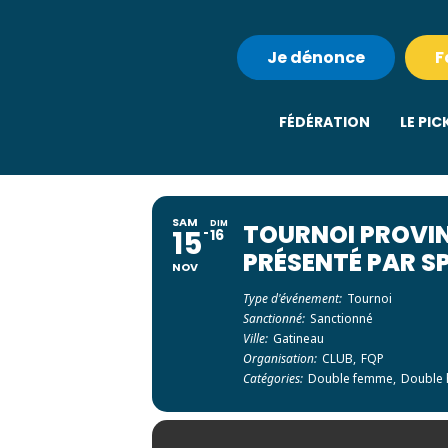
Je dénonce
F
FÉDÉRATION
LE PIC
SAM
DIM
TOURNOI PROVIN
15
16
PRÉSENTÉ PAR SP
NOV
Type d'événement:
Tournoi
Sanctionné:
Sanctionné
Ville:
Gatineau
Organisation:
CLUB,
FQP
Catégories:
Double femme,
Double