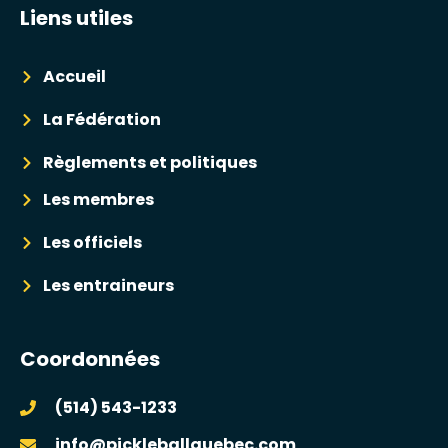
Liens utiles
Accueil
La Fédération
Règlements et politiques
Les membres
Les officiels
Les entraineurs
Coordonnées
(514) 543-1233
info@pickleballquebec.com