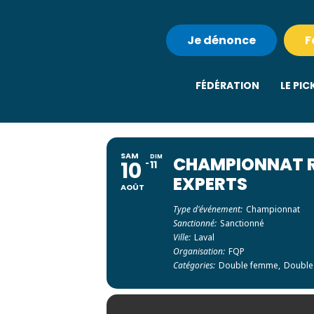
Je dénonce
F
FÉDÉRATION
LE PIC
SAM
DIM
CHAMPIONNAT R
10
11
EXPERTS
AOÛT
Type d'événement:
Championnat
Sanctionné:
Sanctionné
Ville:
Laval
Organisation:
FQP
Catégories:
Double femme,
Double