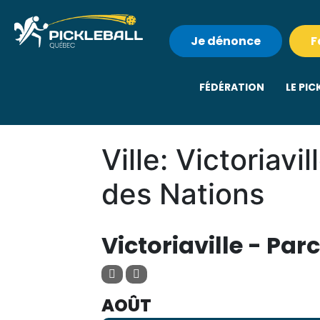
Je dénonce
F
FÉDÉRATION
LE PIC
Ville: Victoriav
des Nations
VILLE
Victoriaville - Pa
AOÛT